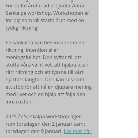
För tolfte året i rad erbjuder Anna 
Sankalpa workshop. Workshopen är 
för dig som vill starta året med en 
tydlig riktning!
En sankalpa kan beskrivas som en 
riktning, intention eller 
meningsfullhet. Den syftar till att 
stötta våra val i livet, att hjälpa oss i 
rätt riktning och att lyssna till vårt 
hjärtats längtan. Den kan ses som 
ett stöd för att nå en djupare mening 
med livet och en hjälp att följa den 
inre rösten. 
2025 år Sankalpa workshop äger 
rum torsdagen den 2 januari samt 
torsdagen den 9 januari. 
Läs mer här