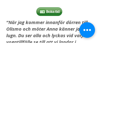
”När jag kommer innanför dörren till
Olismo och möter Anna känner jag ett
lugn. Du ser alla och lyckas vid varje
yogatillfälle se till att vi landar i
kroppen. När jag går från studion
längtar jag redan till nästa tillfälle”
Kram Anki
"Anna, vi har känt varandra länge och
du har varit min yogalärare i mer än 10
år. Yogan har betytt och betyder väldigt
mycket för mig. Det har funnits
perioder i livet som hade varit betydligt
svårare att hantera om jag inte hade
yogan varje vecka. Verktygen som du
har gett mig har jag dessutom med mig
i livet utanför studion. Helt ovärderligt!