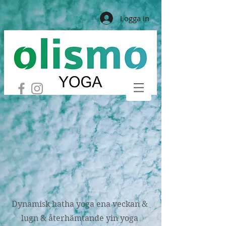
Logga in
Dynamisk hatha yoga ena veckan &
lugn & återhämtande yin yoga