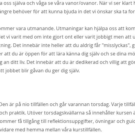
 oss själva och våga se våra vanor/ovanor. När vi ser klart 
längre behöver för att kunna bjuda in det vi önskar ska ta f
 kommer vara utmanande. Utmaningar kan hjälpa oss att ko
det vi varit med om inte gjort ont eller varit jobbigt men at
ing. Det innebär inte heller att du aldrig får "misslyckas", gö
 att du är öppen för att lära känna dig själv och se dina mö
ig an ditt liv. Det innebär att du är dedikerad och villig att gö
 jobbet blir gåvan du ger dig själv.
en är på nio tillfällen och går varannan torsdag. Varje tillfä
 och praktik. Utöver torsdagskvällarna så innehåller kursen
mmer få tillgång till reflektionsuppgifter, övningar och gu
vidare med hemma mellan våra kurstillfällen.