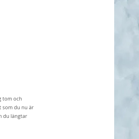
ig tom och
lt som du nu är
om du längtar