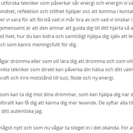
tforska tekniker som påverkar vår energi och energin vi sä
indset, reflektion och stillhet hjälper oss att komma i kont
 vi vara för att förstå vad vi mår bra av och vad vi önskar i 
mensamt är att den ämnar att guida dig till ditt hjärta så a
livet, hur du kan bidra och samtidigt hjälpa dig själv att lev
och som känns meningsfullt för dig.
gar drömma eller som vill lära dig att drömma och som vill le
enkla tekniker som direkt
kan påverka din hälsa och ditt vä
l kraft och inre motstånd till lust, flöde och ny energi.
som kan ta dig mot dina drömmar, som kan hjälpa dig när d
rallt kan få dig att känna dig mer levande. De syftar alla till
ditt autentiska jag.
 något nytt och som nu vågar ta steget in i det okända. För a