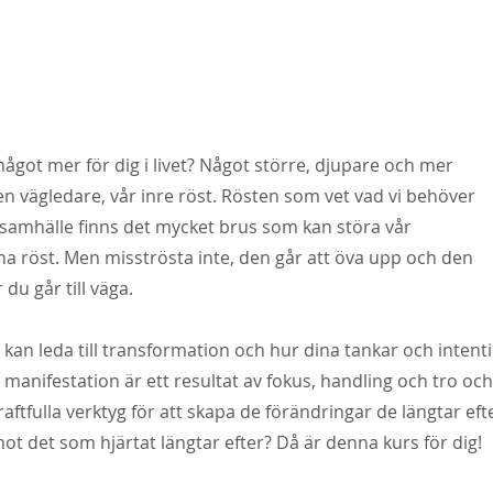
ågot mer för dig i livet? Något större, djupare och mer
 en vägledare, vår inre röst. Rösten som vet vad vi behöver
ns samhälle finns det mycket brus som kan störa vår
na röst. Men misströsta inte, den går att öva upp och den
du går till väga.
kan leda till transformation och hur dina tankar och
intent
tt manifestation är ett resultat av fokus,
handling och tro och a
raftfulla verktyg för
att skapa de förändringar de längtar efter
 mot det som hjärtat längtar efter? Då är denna kurs för dig!