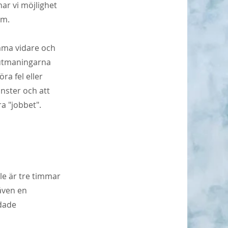
har vi möjlighet
orm.
mma vidare och
t utmaningarna
ra fel eller
nster och att
ra "jobbet".
lle är tre timmar
 även en
idade