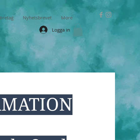
företag
Nyhetsbrevet
More
Logga in
RMATION