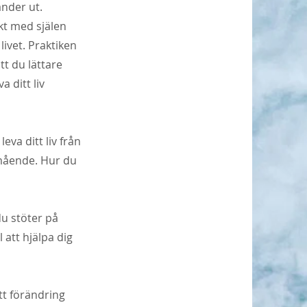
nder ut.
akt med själen
livet. Praktiken
tt du lättare
a ditt liv
va ditt liv från
lmående. Hur du
u stöter på
 att hjälpa dig
tt förändring