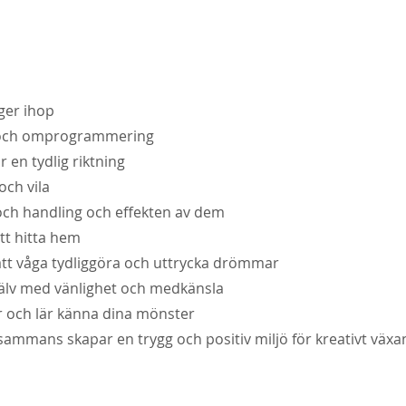
nger ihop
g och omprogrammering
r en tydlig riktning
och vila
och handling och effekten av dem
att hitta hem
 att våga tydliggöra och uttrycka drömmar
själv med vänlighet och medkänsla
er och lär känna dina mönster
lsammans skapar en trygg och positiv miljö för kreativt väx