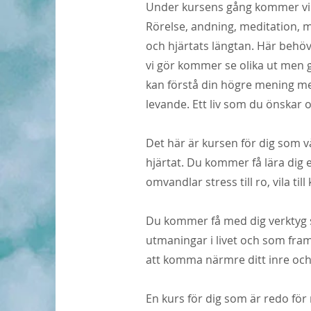
Under kursens gång kommer vi u
Rörelse, andning, meditation, m
och hjärtats längtan. Här behöver
vi gör kommer se olika ut men ge
kan förstå din högre mening med 
levande. Ett liv som du önskar 
Det här är kursen för dig som vå
hjärtat. Du kommer få lära dig 
omvandlar stress till ro, vila til
Du kommer få med dig verktyg 
utmaningar i livet och som framfö
att komma närmre ditt inre och 
En kurs för dig som är redo för