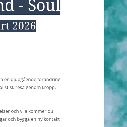
d - Soul
rt 2026
öra en djupgående förändring
holistisk resa genom kropp,
elser och vila kommer du
ngar och bygga en ny kontakt