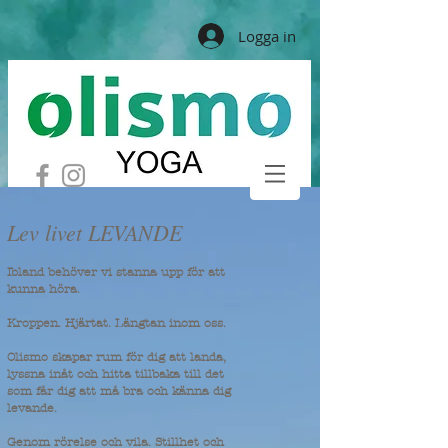
Logga in
Lev livet LEVANDE
Ibland behöver vi stanna upp för att
kunna höra.
Kroppen. Hjärtat. Längtan inom oss.
Olismo skapar rum för dig att landa,
lyssna inåt och hitta tillbaka till det
som får dig att må bra och känna dig
levande.
Genom rörelse och vila. Stillhet och