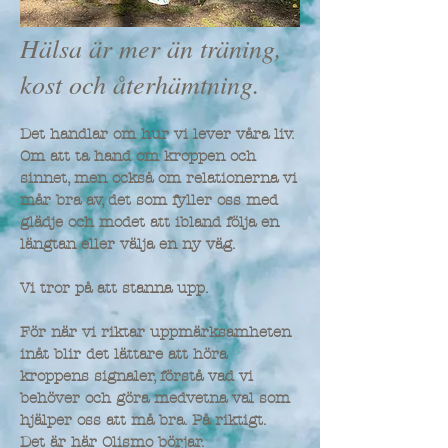
Hälsa är mer än träning,
kost och återhämtning.
Det handlar om hur vi lever våra liv.
Om att ta hand om kroppen och
sinnet, men också om relationerna vi
mår bra av, det som fyller oss med
glädje och modet att ibland följa en
längtan eller välja en ny väg.
Vi tror på att stanna upp.
För när vi riktar uppmärksamheten
inåt blir det lättare att höra
kroppens signaler, förstå vad vi
behöver och göra medvetna val som
hjälper oss att må bra. På riktigt.
Det är här Olismo börjar.