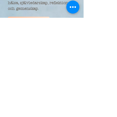
hälsa, självledarskap, reflektion
och gemenskap.
För företag
Aktuellt just nu
TRANSFORMATION Body Mind Soul
Dagsretreat - RIKTNING 26 september
Fördjupning Yoga Nidra
Online kurs - Vila dig LEVANDE